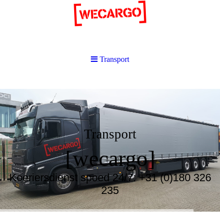
Transport
Transport
[wecargo]
Koeriersdienst spoed 24/7: +31 (0)180 326
235