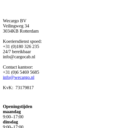
Wecargo BV
Veilingweg 34
3034KB Rotterdam
Koeriersdienst spoed:
+31 (0)180 326 235
24/7 bereikbaar
info@cargocab.nl
Contact kantoor:
+31 (0)6 5469 5685
info@wecargo.nl
KvK: 73179817
Openingstijden
maandag
9
:
00
–
17
:
00
dinsdag
9
:
00
–
17
:
00